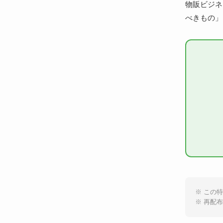
物販ビジネ
べきもの」
※ この
※ 再配