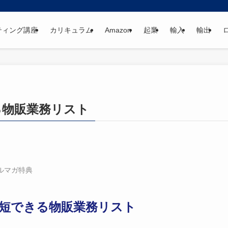
ティング講座
カリキュラム
Amazon
起業
輸入
輸出
る物販業務リスト
ルマガ特典
時短できる物販業務リスト