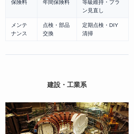
保険料
年間保険料
等級維持・プラ
ン見直し
メンテ
点検・部品
定期点検・DIY
ナンス
交換
清掃
建設・工業系