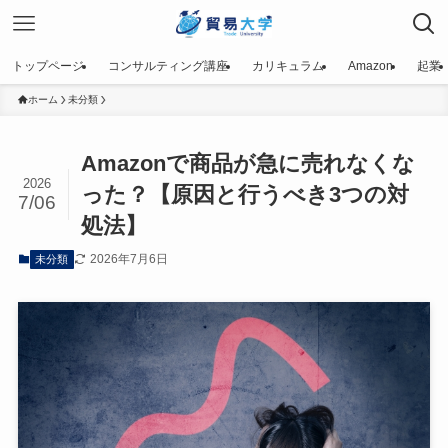
トップページ
コンサルティング講座
カリキュラム
Amazon
起業
ホーム
未分類
Amazonで商品が急に売れなくな
2026
った？【原因と行うべき3つの対
7/06
処法】
2026年7月6日
未分類