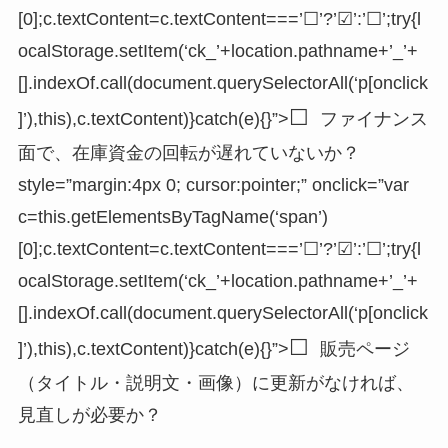
[0];c.textContent=c.textContent===’☐’?’☑’:’☐’;try{l
ocalStorage.setItem(‘ck_’+location.pathname+’_’+
[].indexOf.call(document.querySelectorAll(‘p[onclick
☐
]’),this),c.textContent)}catch(e){}”>
ファイナンス
面で、在庫資金の回転が遅れていないか？
style=”margin:4px 0; cursor:pointer;” onclick=”var
c=this.getElementsByTagName(‘span’)
[0];c.textContent=c.textContent===’☐’?’☑’:’☐’;try{l
ocalStorage.setItem(‘ck_’+location.pathname+’_’+
[].indexOf.call(document.querySelectorAll(‘p[onclick
☐
]’),this),c.textContent)}catch(e){}”>
販売ページ
（タイトル・説明文・画像）に更新がなければ、
見直しが必要か？