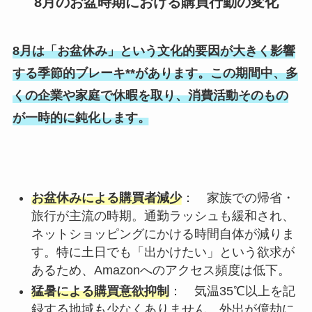
8月のお盆時期における購買行動の変化
8月は「お盆休み」という文化的要因が大きく影響
する季節的ブレーキ**があります。この期間中、多
くの企業や家庭で休暇を取り、消費活動そのもの
が一時的に鈍化します。
お盆休みによる購買者減少
： 家族での帰省・
旅行が主流の時期。通勤ラッシュも緩和され、
ネットショッピングにかける時間自体が減りま
す。特に土日でも「出かけたい」という欲求が
あるため、Amazonへのアクセス頻度は低下。
猛暑による購買意欲抑制
： 気温35℃以上を記
録する地域も少なくありません。外出が億劫に