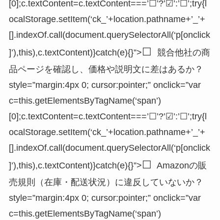
[0];c.textContent=c.textContent===’☐’?’☑’:’☐’;try{l
ocalStorage.setItem(‘ck_’+location.pathname+’_’+
[].indexOf.call(document.querySelectorAll(‘p[onclick
☐
]’),this),c.textContent)}catch(e){}”>
競合他社の商
品ページを確認し、価格や説明文に差はあるか？
style=”margin:4px 0; cursor:pointer;” onclick=”var
c=this.getElementsByTagName(‘span’)
[0];c.textContent=c.textContent===’☐’?’☑’:’☐’;try{l
ocalStorage.setItem(‘ck_’+location.pathname+’_’+
[].indexOf.call(document.querySelectorAll(‘p[onclick
☐
]’),this),c.textContent)}catch(e){}”>
Amazonの販
売規則（在庫・配送状況）に違反していないか？
style=”margin:4px 0; cursor:pointer;” onclick=”var
c=this.getElementsByTagName(‘span’)