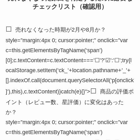
チェックリスト（確認用）
☐
売れなくなった時期が2月や8月か？
style=”margin:4px 0; cursor:pointer;” onclick=”var
c=this.getElementsByTagName(‘span’)
[0];c.textContent=c.textContent===’☐’?’☑’:’☐’;try{l
ocalStorage.setItem(‘ck_’+location.pathname+’_’+
[].indexOf.call(document.querySelectorAll(‘p[onclick
☐
]’),this),c.textContent)}catch(e){}”>
商品の評価ポ
イント（レビュー数、星評価）に変化はあった
か？
style=”margin:4px 0; cursor:pointer;” onclick=”var
c=this.getElementsByTagName(‘span’)