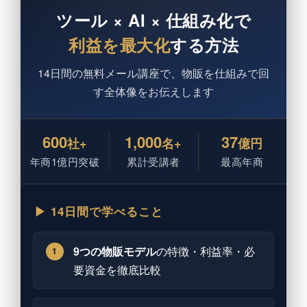
ツール × AI × 仕組み化で
利益を最大化
する方法
14日間の無料メール講座で、物販を仕組みで回
す全体像をお伝えします
600
1,000
37
社+
名+
億円
年商1億円突破
累計受講者
最高年商
▶ 14日間で学べること
9つの物販モデル
の特徴・利益率・必
1
要資金を徹底比較