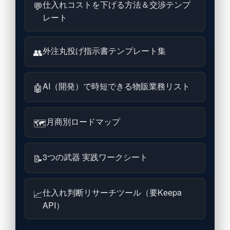
仕入れコストを下げる方法＆交渉テンプ
💬
レート
外注丸投げ指示書テンプレート集
👥
AI（開発）で時短できる物販業務リスト
🤖
月商別ロードマップ
🗺
3つの武器 実践ワークシート
📝
仕入れ判断リサーチツール（要Keepa
📈
API）