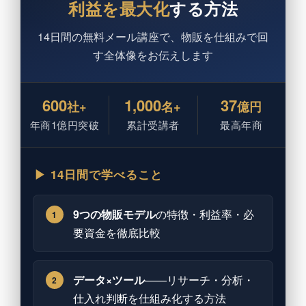
利益を最大化
する方法
14日間の無料メール講座で、物販を仕組みで回
す全体像をお伝えします
600
1,000
37
社+
名+
億円
年商1億円突破
累計受講者
最高年商
▶ 14日間で学べること
9つの物販モデル
の特徴・利益率・必
1
要資金を徹底比較
データ×ツール
——リサーチ・分析・
2
仕入れ判断を仕組み化する方法