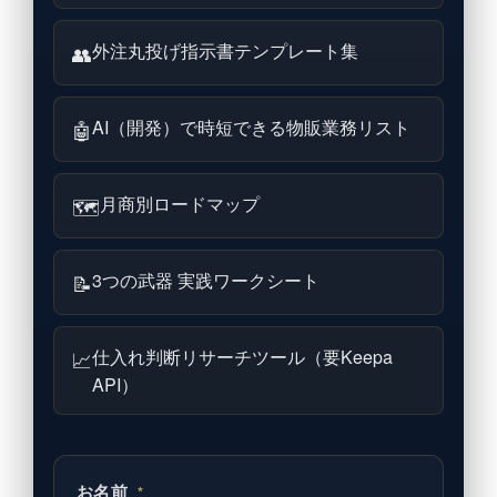
外注丸投げ指示書テンプレート集
👥
AI（開発）で時短できる物販業務リスト
🤖
月商別ロードマップ
🗺
3つの武器 実践ワークシート
📝
仕入れ判断リサーチツール（要Keepa
📈
API）
お名前
*