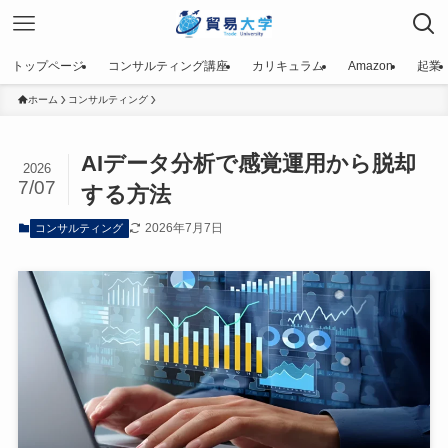
トップページ
コンサルティング講座
カリキュラム
Amazon
起業
ホーム
コンサルティング
AIデータ分析で感覚運用から脱却
2026
7/07
する方法
2026年7月7日
コンサルティング