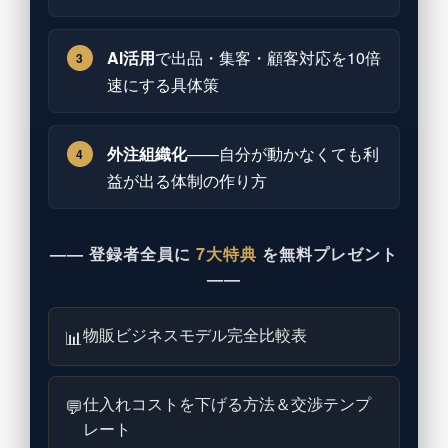
AI活用
で出品・集客・顧客対応を10倍
3
速にする具体策
外注組織化
——自分が動かなくても利
4
益が出る体制の作り方
—— 登録者全員に
7大特典
を無料プレゼント
——
物販ビジネスモデル完全比較表
📊
仕入れコストを下げる方法＆交渉テンプ
💬
レート