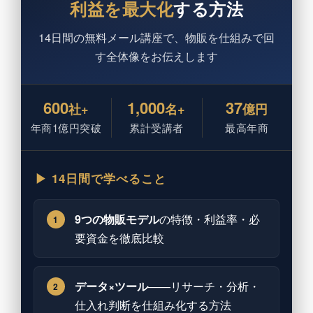
利益を最大化
する方法
14日間の無料メール講座で、物販を仕組みで回
す全体像をお伝えします
600
1,000
37
社+
名+
億円
年商1億円突破
累計受講者
最高年商
▶ 14日間で学べること
9つの物販モデル
の特徴・利益率・必
1
要資金を徹底比較
データ×ツール
——リサーチ・分析・
2
仕入れ判断を仕組み化する方法