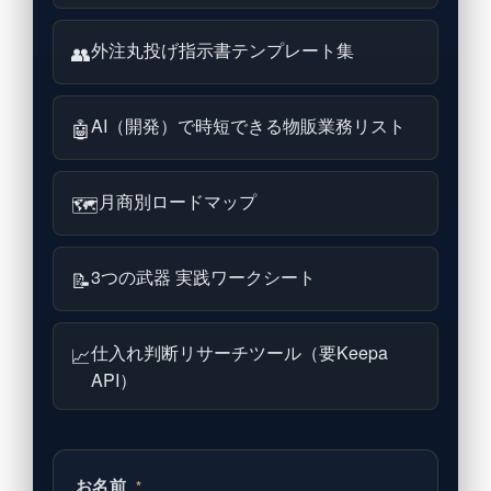
外注丸投げ指示書テンプレート集
👥
AI（開発）で時短できる物販業務リスト
🤖
月商別ロードマップ
🗺
3つの武器 実践ワークシート
📝
仕入れ判断リサーチツール（要Keepa
📈
API）
お名前
*