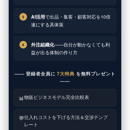
AI活用
で出品・集客・顧客対応を10倍
3
速にする具体策
外注組織化
——自分が動かなくても利
4
益が出る体制の作り方
—— 登録者全員に
7大特典
を無料プレゼント
——
物販ビジネスモデル完全比較表
📊
仕入れコストを下げる方法＆交渉テンプ
💬
レート