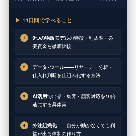
▶ 14日間で学べること
9つの物販モデル
の特徴・利益率・必
1
要資金を徹底比較
データ×ツール
——リサーチ・分析・
2
仕入れ判断を仕組み化する方法
AI活用
で出品・集客・顧客対応を10倍
3
速にする具体策
外注組織化
——自分が動かなくても利
4
益が出る体制の作り方