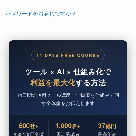
パスワードをお忘れですか？
14 DAYS FREE COURSE
ツール × AI × 仕組み化で
利益を最大化
する方法
14日間の無料メール講座で、物販を仕組みで回
す全体像をお伝えします
600
1,000
37
社+
名+
億円
年商1億円突破
累計受講者
最高年商