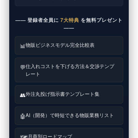
—— 登録者全員に
7大特典
を無料プレゼント
——
物販ビジネスモデル完全比較表
📊
仕入れコストを下げる方法＆交渉テンプ
💬
レート
外注丸投げ指示書テンプレート集
👥
AI（開発）で時短できる物販業務リスト
🤖
月商別ロードマップ
🗺