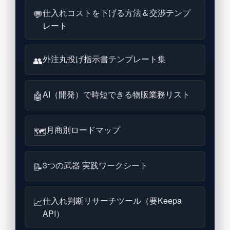
仕入れコストを下げる方法＆交渉テンプ
💬
レート
外注丸投げ指示書テンプレート集
👥
AI（開発）で時短できる物販業務リスト
🤖
月商別ロードマップ
🗺
3つの武器 実践ワークシート
📝
仕入れ判断リサーチツール（要Keepa
📈
API）