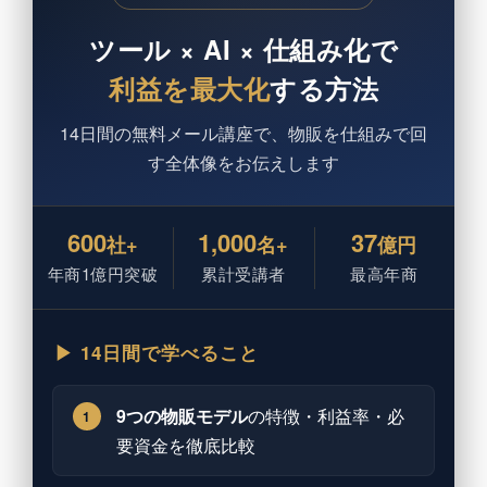
ツール × AI × 仕組み化で
利益を最大化
する方法
14日間の無料メール講座で、物販を仕組みで回
す全体像をお伝えします
600
1,000
37
社+
名+
億円
年商1億円突破
累計受講者
最高年商
▶ 14日間で学べること
9つの物販モデル
の特徴・利益率・必
1
要資金を徹底比較