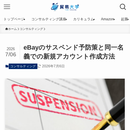
トップページ
コンサルティング講座
カリキュラム
Amazon
起業
ホーム
コンサルティング
eBayのサスペンド予防策と同一名
2026
7/06
義での新規アカウント作成方法
2026年7月6日
コンサルティング