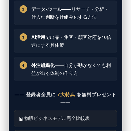
データ×ツール
——リサーチ・分析・
2
仕入れ判断を仕組み化する方法
AI活用
で出品・集客・顧客対応を10倍
3
速にする具体策
外注組織化
——自分が動かなくても利
4
益が出る体制の作り方
—— 登録者全員に
7大特典
を無料プレゼント
——
物販ビジネスモデル完全比較表
📊