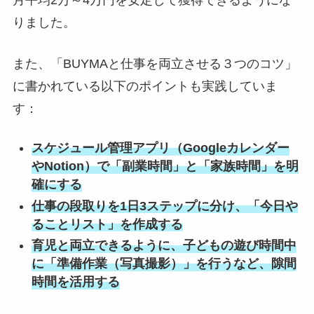
月平均2万～4万円を安定して獲得できるようにな
りました。
また、「BUYMAと仕事を両立させる３つのコツ」
に書かれている以下のポイントも実践していま
す：
スケジュール管理アプリ（Googleカレンダー
やNotion）で「副業時間」と「家族時間」を明
確にする
仕事の段取りを1日3ステップに分け、「今日や
ることリスト」を作成する
育児と両立できるように、子どもの遊び時間中
に「準備作業（写真撮影）」を行うなど、隙間
時間を活用する