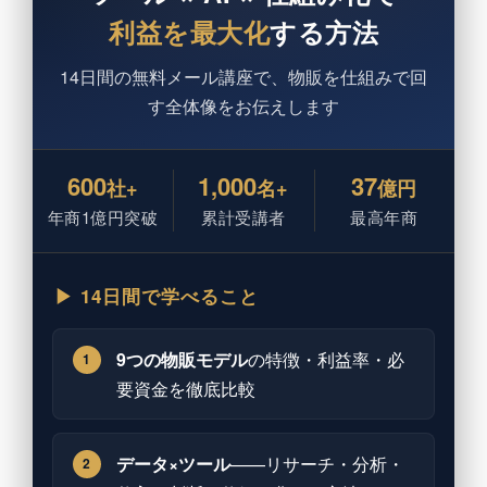
利益を最大化
する方法
14日間の無料メール講座で、物販を仕組みで回
す全体像をお伝えします
600
1,000
37
社+
名+
億円
年商1億円突破
累計受講者
最高年商
▶ 14日間で学べること
9つの物販モデル
の特徴・利益率・必
1
要資金を徹底比較
データ×ツール
——リサーチ・分析・
2