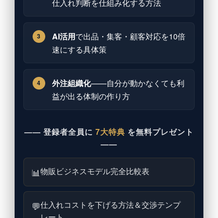
仕入れ判断を仕組み化する方法
AI活用
で出品・集客・顧客対応を10倍
3
速にする具体策
外注組織化
——自分が動かなくても利
4
益が出る体制の作り方
—— 登録者全員に
7大特典
を無料プレゼント
——
物販ビジネスモデル完全比較表
📊
仕入れコストを下げる方法＆交渉テンプ
💬
レート