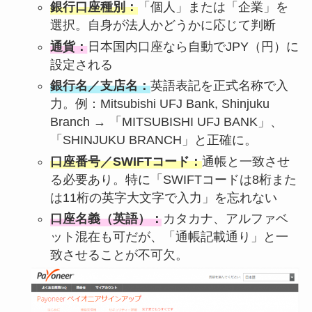
銀行口座種別：
「個人」または「企業」を
選択。自身が法人かどうかに応じて判断
通貨：
日本国内口座なら自動でJPY（円）に
設定される
銀行名／支店名：
英語表記を正式名称で入
力。例：Mitsubishi UFJ Bank, Shinjuku
Branch → 「MITSUBISHI UFJ BANK」、
「SHINJUKU BRANCH」と正確に。
口座番号／SWIFTコード：
通帳と一致させ
る必要あり。特に「SWIFTコードは8桁また
は11桁の英字大文字で入力」を忘れない
口座名義（英語）：
カタカナ、アルファベ
ット混在も可だが、「通帳記載通り」と一
致させることが不可欠。