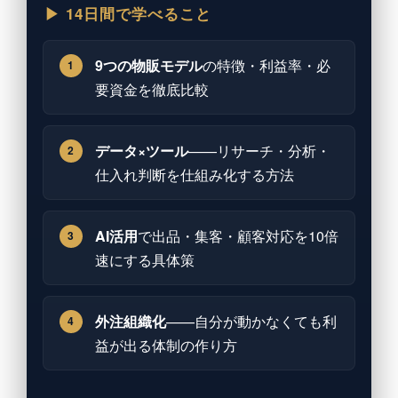
▶ 14日間で学べること
9つの物販モデル
の特徴・利益率・必
1
要資金を徹底比較
データ×ツール
——リサーチ・分析・
2
仕入れ判断を仕組み化する方法
AI活用
で出品・集客・顧客対応を10倍
3
速にする具体策
外注組織化
——自分が動かなくても利
4
益が出る体制の作り方