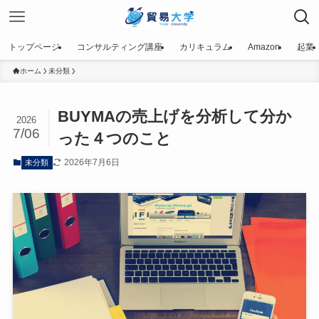
トップページ
コンサルティング講座
カリキュラム
Amazon
起業
ホーム
未分類
BUYMAの売上げを分析して分か
2026
7/06
った４つのこと
2026年7月6日
未分類