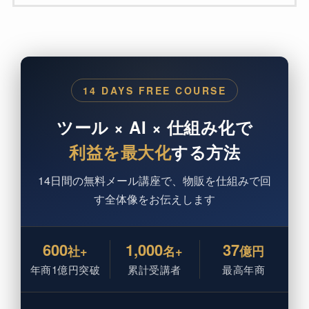
14 DAYS FREE COURSE
ツール × AI × 仕組み化で
利益を最大化
する方法
14日間の無料メール講座で、物販を仕組みで回
す全体像をお伝えします
600
1,000
37
社+
名+
億円
年商1億円突破
累計受講者
最高年商