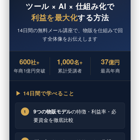
ツール × AI × 仕組み化で
利益を最大化
する方法
14日間の無料メール講座で、物販を仕組みで回
す全体像をお伝えします
600
1,000
37
社+
名+
億円
年商1億円突破
累計受講者
最高年商
▶ 14日間で学べること
9つの物販モデル
の特徴・利益率・必
1
要資金を徹底比較