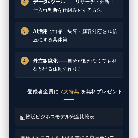
データ×ツール
——リサーチ・分析・
2
仕入れ判断を仕組み化する方法
AI活用
で出品・集客・顧客対応を10倍
3
速にする具体策
外注組織化
——自分が動かなくても利
4
益が出る体制の作り方
—— 登録者全員に
7大特典
を無料プレゼント
——
物販ビジネスモデル完全比較表
📊
仕入れコストを下げる方法＆交渉テンプ