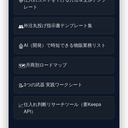
💬
レート
外注丸投げ指示書テンプレート集
👥
AI（開発）で時短できる物販業務リスト
🤖
月商別ロードマップ
🗺
3つの武器 実践ワークシート
📝
仕入れ判断リサーチツール（要Keepa
📈
API）