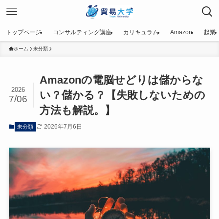
トップページ
コンサルティング講座
カリキュラム
Amazon
起業
ホーム
未分類
Amazonの電脳せどりは儲からな
2026
い？儲かる？【失敗しないための
7/06
方法も解説。】
2026年7月6日
未分類